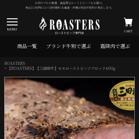
お肉のプロが厳選、高品質なローストビーフをお届け。
税込13,000円以上で送料無料 北海道・沖縄は別途手数料が発生します。
MENU
CART
商品一覧
ブランド牛別で選ぶ
霜降肉で選ぶ
ROASTERS
【ROASTERS】【三田和牛】モモローストビーフブロック600g