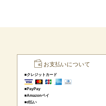
お支払いについて
■クレジットカード
■PayPay
■Amazonペイ
■d払い