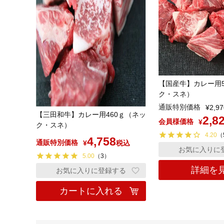
【国産牛】カレー用5
ク・スネ）
通販特別価格
¥
2,97
【三田和牛】カレー用460ｇ（ネッ
2,8
会員様価格
¥
ク・スネ）
4.20
（
4,758
通販特別価格
¥
税込
お気に入りに
5.00
（
3
）
詳細を
お気に入りに登録する
カートに入れる