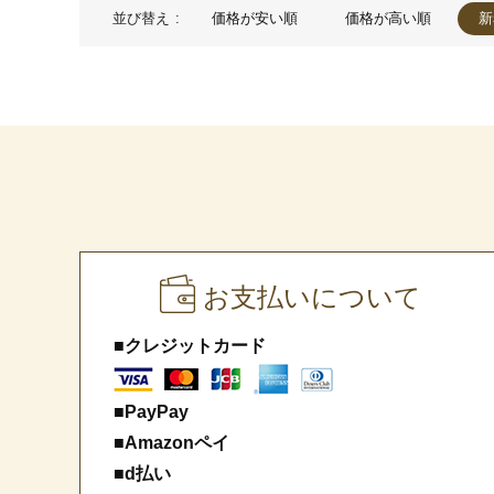
並び替え
価格が安い順
価格が高い順
新
お支払いについて
■クレジットカード
■PayPay
■Amazonペイ
■d払い