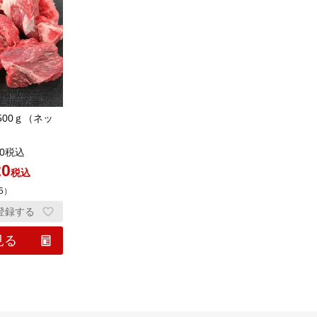
00ｇ（ネッ
0
税込
20
税込
5
）
登録する
見る