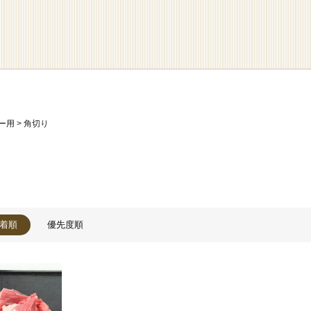
ー用
角切り
着順
優先度順